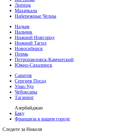
Липецк
Махачкала
Набережные Челны
Надым
Нальчик
Нижний Новгород
Нижний Тагил
Новосибирск
Пермь
Петропавловск-Камчатский
Южно-Сахалинск
Саратов
Сергиев Посад
Улан-Удэ
Чебоксары
Таганрог
Азербайджан
Баку
Франшиза в вашем городе
Следите за Николя